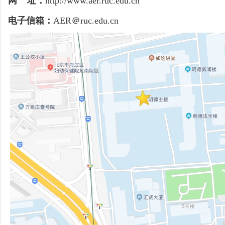
网
址：
http://www.aer.ruc.edu.cn
电子信箱：
AER
＠
ruc.edu.cn